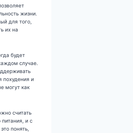
позволяет
льность жизни.
ый для того,
ь их на
егда будет
каждом случае.
поддерживать
я похудения и
ые могут как
ожно считать
питания, и с
это понять,