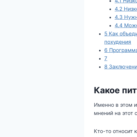
4.1
Низк
4.2
Низк
4.3
Нужн
4.4
Може
5
Как объеди
похудения
6
Программа
7
8
Заключен
Какое пи
Именно в этом и
мнений на этот 
Кто-то относит 