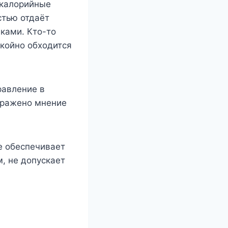
окалорийные
стью отдаёт
ками. Кто-то
окойно обходится
равление в
тражено мнение
ое обеспечивает
, не допускает