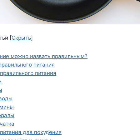
тьи
[
Скрыть
]
ние можно назвать правильным?
правильного питания
правильного питания
и
ы
воды
мины
ралы
чатка
питания для похудения