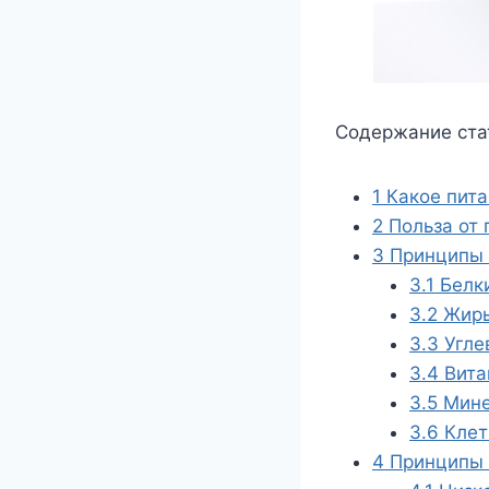
Содержание ста
1
Какое пита
2
Польза от 
3
Принципы 
3.1
Белк
3.2
Жир
3.3
Угле
3.4
Вита
3.5
Мине
3.6
Клет
4
Принципы 