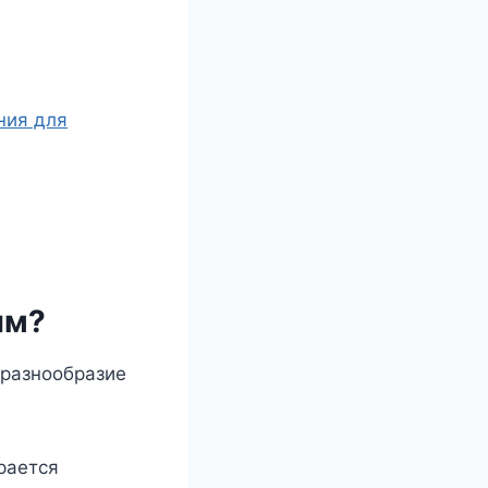
ния для
ым?
 разнообразие
рается