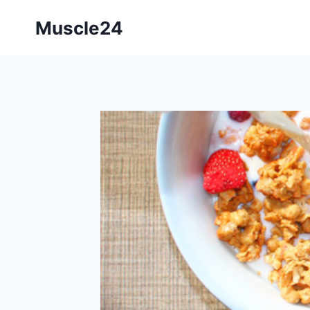
Перейти
Muscle24
к
содержимому