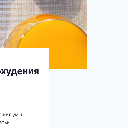
охудения
ражит умы
атьи