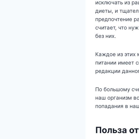
исключать из р
диеты, и тщател
предпочтение ра
считает, что ну
без них.
Каждое из этих
питании имеет 
редакции данног
По большому сче
наш организм вс
попадания в на
Польза от