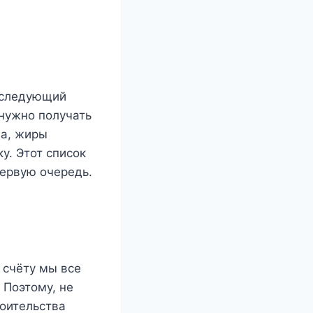
 следующий
нужно получать
да, жиры
у. Этот список
ервую очередь.
 счёту мы все
 Поэтому, не
роительства