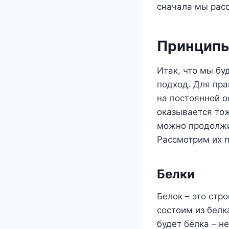
сначала мы расс
Принципы
Итак, что мы б
подход. Для пр
на постоянной о
оказывается тож
можно продолжи
Рассмотрим их 
Белки
Белок – это стр
состоим из белка
будет белка – н