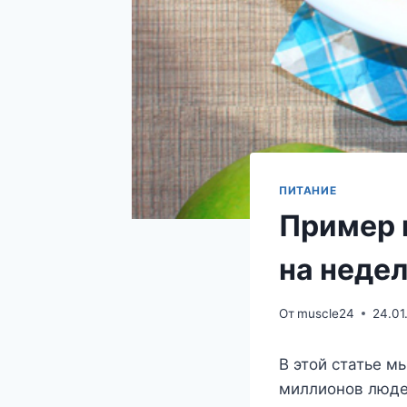
ПИТАНИЕ
Пример 
на неде
От
muscle24
24.01
В этой статье м
миллионов люде